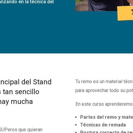
anzando en la técnica del
ncipal del Stand
Tu remo es un material téc
tan sencillo
para aprovechar todo su pot
 hay mucha
En este curso aprenderemos
Partes del remo y mate
Técnicas de remada
 SUPeros que quieran
Postura correcta de r