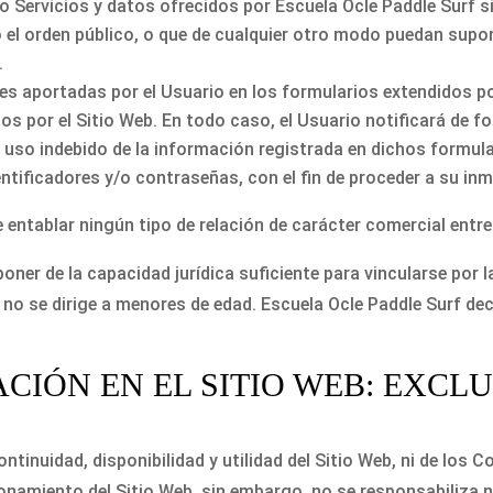
 Servicios y datos ofrecidos por Escuela Ocle Paddle Surf si
o el orden público, o que de cualquier otro modo puedan supo
.
nes aportadas por el Usuario en los formularios extendidos p
os por el Sitio Web. En todo caso, el Usuario notificará de 
 uso indebido de la información registrada en dichos formular
entificadores y/o contraseñas, con el fin de proceder a su in
entablar ningún tipo de relación de carácter comercial entre 
oner de la capacidad jurídica suficiente para vincularse por 
 no se dirige a menores de edad. Escuela Ocle Paddle Surf dec
GACIÓN EN EL SITIO WEB: EXC
ntinuidad, disponibilidad y utilidad del Sitio Web, ni de los 
ionamiento del Sitio Web, sin embargo, no se responsabiliza n