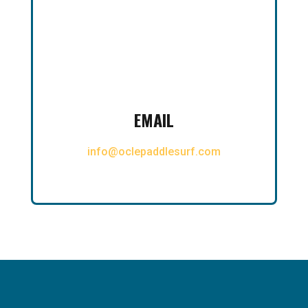

EMAIL
info@oclepaddlesurf.com