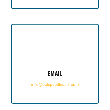

EMAIL
info@oclepaddlesurf.com